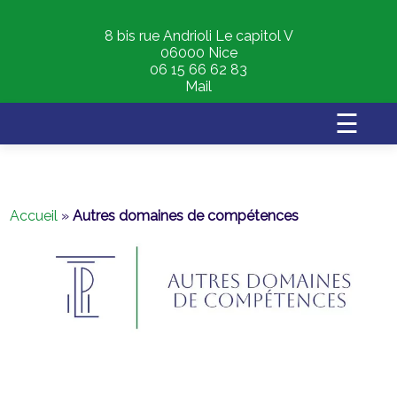
8 bis rue Andrioli Le capitol V
06000 Nice
06 15 66 62 83
Mail
☰
Accueil
»
Autres domaines de compétences